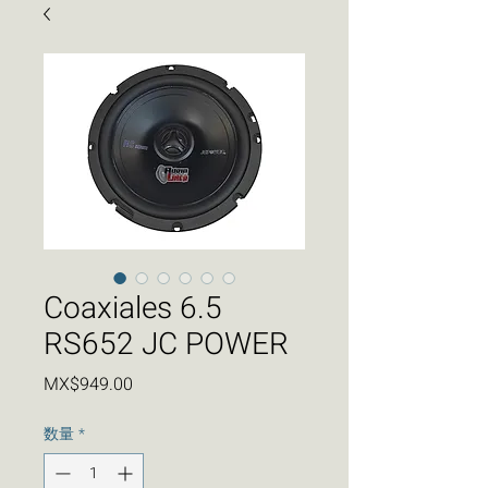
Coaxiales 6.5
RS652 JC POWER
価
MX$949.00
格
数量
*