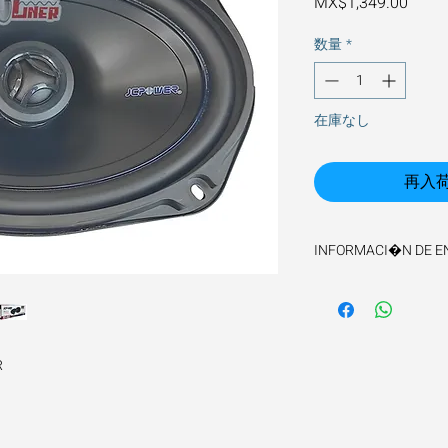
価
MX$1,349.00
格
数量
*
在庫なし
再入
INFORMACI�N DE E
El tiempo de envio es
R