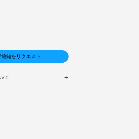
荷通知をリクエスト
NVIO
 de 3 a 5 d�as h�biles.