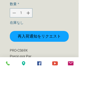
数量
*
在庫なし
再入荷通知をリクエスト
PRO-CS69X
Precio por Par
Especificaciones
Dimensiones generales (235x163 mm)
x96 mm
Manejo de potencia nominal (RMS)
150w
Maximun Power 300
Sensibilidad 96 dB
Respuesta de frecuencia 80-22k Hz
Cono de papel