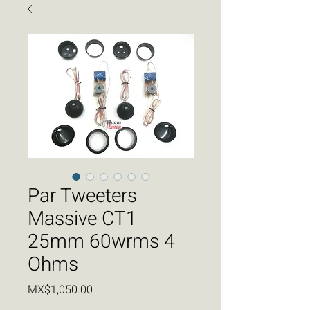
Par Tweeters
Massive CT1
25mm 60wrms 4
Ohms
価
MX$1,050.00
格