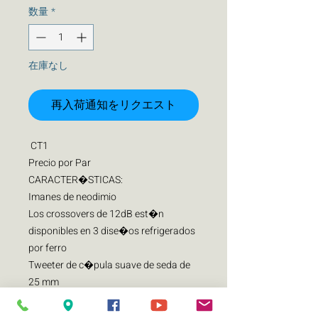
数量
*
在庫なし
再入荷通知をリクエスト
CT1
Precio por Par
CARACTER�STICAS:
Imanes de neodimio
Los crossovers de 12dB est�n
disponibles en 3 dise�os refrigerados
por ferro
Tweeter de c�pula suave de seda de
25 mm
Opciones de montaje flexibles que
incluyen montaje en superficie, en