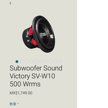
Subwoofer Sound
Victory SV-W10
500 Wrms
価
MX$1,749.00
格
数量
*