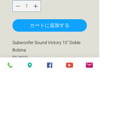
カートに追加する
Subwoofer Sound Victory 10" Doble
Bobina
SV-W10
Precio por Pieza
Especificaciones
Diámetro: 10"
Impedancia: 4+4 Ohms
Potencia Rms: 500 Watts
Potencia Max: 1000 Watts
Sensibilidad (1W / 1m): dB
Color de cesta: Rojo brillante
Materia de la cesta: Acero