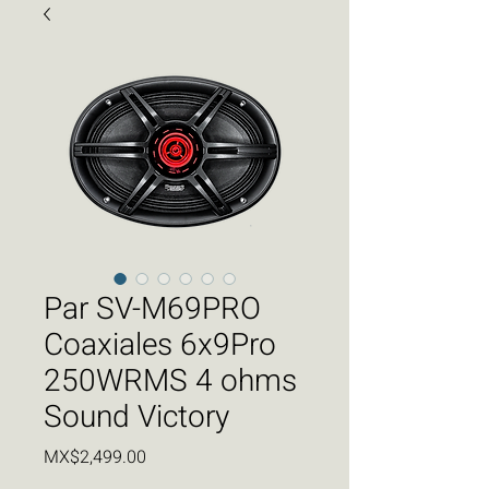
Par SV-M69PRO
Coaxiales 6x9Pro
250WRMS 4 ohms
Sound Victory
価
MX$2,499.00
格