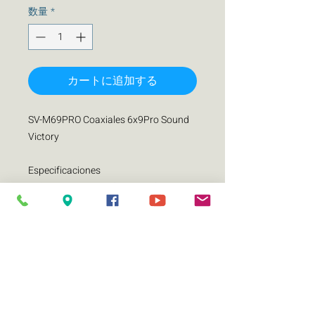
数量
*
カートに追加する
SV-M69PRO Coaxiales 6x9Pro Sound
Victory
Especificaciones
Di�metro nominal (pulgadas) 6x9
Impedancia 4 ohms
Watts RMS 250
Watts MAX 500
Sensibilidad (1w/1m) (dB) 98
Rango de frecuencias (Hz/KHz) 80-20
000
Di�metro de bobina de voz (pulgadas)