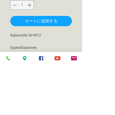
カートに追加する
Subwoofer SV-W12
Especificaciones
Diámetro nominal (pulgadas) 12
Impedancia nominal (ohmios) 4+4
Manejo de potencia nominal (W) 500
Manejo de potencia máxima (W) 1000
Sensibilidad (1w/1m) (dB) 88
Rango de frecuencia (Hz) 32-800
Bobina de 2.5' pulgadas
Material de la cesta: Sello de acero
Cono de papel prensado de alta