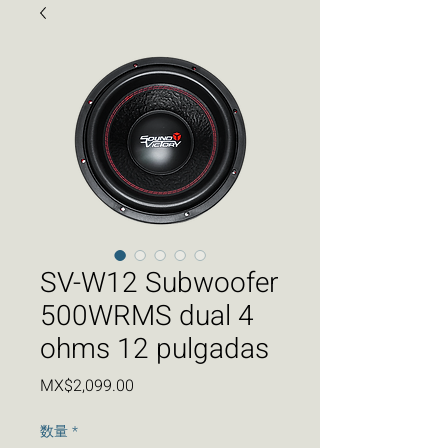
SV-W12 Subwoofer
500WRMS dual 4
ohms 12 pulgadas
価
MX$2,099.00
格
数量
*